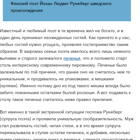
Финский поэт Йохан Людвиг Рунеберг шведского
происхождения
Известный и любимый поэт в те времена жил не богато, и в
один день принимал неожиданных гостей. Как принято и у нас,
любых гостей нужно угощать, проявляя гостеприимство таким
образом. В закромах семьи поэта имелось всего лишь немного
выпивки и старого залежалого
печенья
, что и положило старт
столь интересному современному пирожному. Печенье было
залежалым по той причине, что ранее оно не считалось чем то
уникальным, и продавалось не упаковками, а мешками
(кулями). Именно потому дно из под такого мешка всегда было
забито ломанными остатками былой роскоши. А вот подавать к
столу такое печенье считалось ниже правил приличия.
Вот именно в такой экстренной ситуации госпожа Рунеберг
(супруга поэта) и проявила уникальную сообразительность. Муж
стал развлекать гостей, читая стихи, а в это время супруга
перемалывала в ступке остатки печенюк, и добавив, несколько
ложек сметаны, рюмок рома и варенье, слепила продолговатые