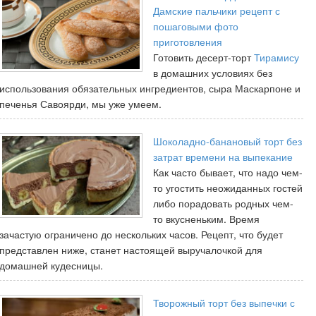
Дамские пальчики рецепт с
пошаговыми фото
приготовления
Готовить десерт-торт
Тирамису
в домашних условиях без
использования обязательных ингредиентов, сыра Маскарпоне и
печенья Савоярди, мы уже умеем.
Шоколадно-банановый торт без
затрат времени на выпекание
Как часто бывает, что надо чем-
то угостить неожиданных гостей
либо порадовать родных чем-
то вкусненьким. Время
зачастую ограничено до нескольких часов. Рецепт, что будет
представлен ниже, станет настоящей выручалочкой для
домашней кудесницы.
Творожный торт без выпечки с