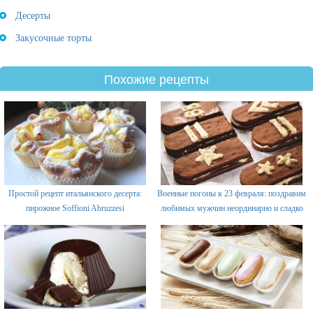
Десерты
Закусочные торты
Похожие рецепты
Простой рецепт итальянского десерта:
Военные погоны к 23 февраля: поздравим
пирожное Soffioni Abruzzesi
любимых мужчин неординарно и сладко