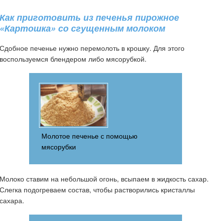
Как приготовить из печенья пирожное
«Картошка» со сгущенным молоком
Сдобное печенье нужно перемолоть в крошку. Для этого
воспользуемся блендером либо мясорубкой.
Молотое печенье с помощью
мясорубки
Молоко ставим на небольшой огонь, всыпаем в жидкость сахар.
Слегка подогреваем состав, чтобы растворились кристаллы
сахара.