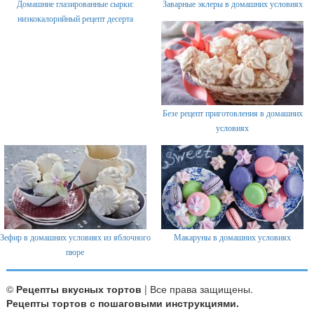
Домашние глазированные сырки:
Заварные эклеры в домашних условиях
низкокалорийный рецепт десерта
Безе рецепт приготовления в домашних
условиях
Зефир в домашних условиях из яблочного
Макаруны в домашних условиях
пюре
©
Рецепты вкусных тортов
| Все права защищены.
Рецепты тортов с пошаговыми инструкциями.