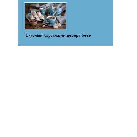
Вкусный хрустящий десерт безе