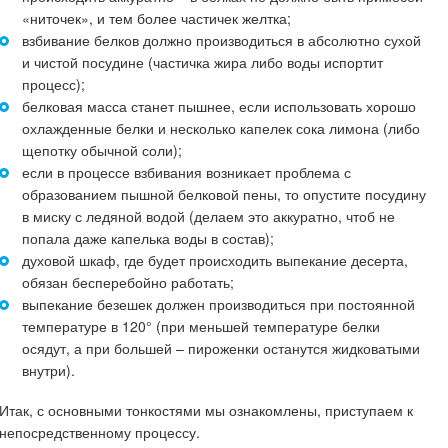
«ниточек», и тем более частичек желтка;
взбивание белков должно производиться в абсолютно сухой
и чистой посудине (частичка жира либо воды испортит
процесс);
белковая масса станет пышнее, если использовать хорошо
охлажденные белки и несколько капелек сока лимона (либо
щепотку обычной соли);
если в процессе взбивания возникает проблема с
образованием пышной белковой пены, то опустите посудину
в миску с ледяной водой (делаем это аккуратно, чтоб не
попала даже капелька воды в состав);
духовой шкаф, где будет происходить выпекание десерта,
обязан бесперебойно работать;
выпекание безешек должен производиться при постоянной
температуре в 120° (при меньшей температуре белки
осядут, а при большей – пироженки останутся жидковатыми
внутри).
Итак, с основными тонкостями мы ознакомлены, приступаем к
непосредственному процессу.