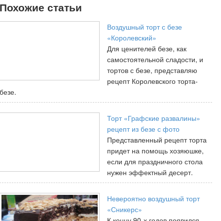
Похожие статьи
Воздушный торт с безе
«Королевский»
Для ценителей безе, как
самостоятельной сладости, и
тортов с безе, представляю
рецепт Королевского торта-
безе.
Торт «Графские развалины»
рецепт из безе с фото
Представленный рецепт торта
придет на помощь хозяюшке,
если для праздничного стола
нужен эффектный десерт.
Невероятно воздушный торт
«Сникерс»
К концу 90-х годов появился