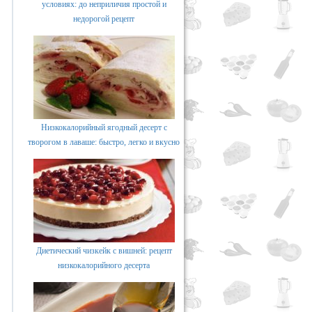
условиях: до неприличия простой и
недорогой рецепт
Низкокалорийный ягодный десерт с
творогом в лаваше: быстро, легко и вкусно
Диетический чизкейк с вишней: рецепт
низкокалорийного десерта