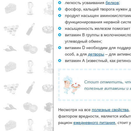
легкость усваивания
белков
;
фосфор, кальций творога нужен д
продукт насыщен аминокислотами
функционирования нервной сист
насыщенность железом помогает 
витамин В группы в молочнокисл
углеводный обмен;
витамин D необходим для поддер
особ, а для
детворы
– для активно
витамин А (известный, как ретин
Стоит отметить, что 
полезные витамины и 
Несмотря на все
полезные свойства
,
фактором вредности, является избы
рацион
ежедневного питания
, стоит 