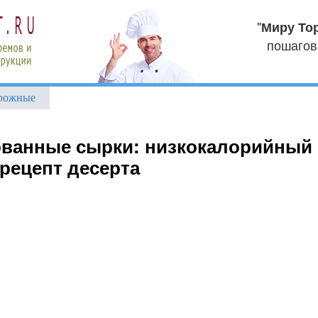
"
Миру То
пошагов
рожные
ванные сырки: низкокалорийный
рецепт десерта