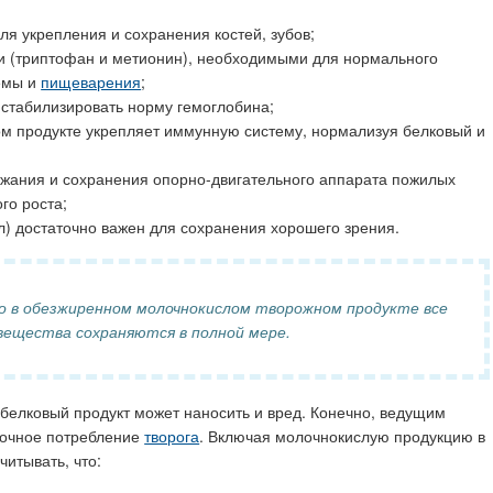
ля укрепления и сохранения костей, зубов;
 (триптофан и метионин), необходимыми для нормального
емы и
пищеварения
;
стабилизировать норму гемоглобина;
ом продукте укрепляет иммунную систему, нормализуя белковый и
жания и сохранения опорно-двигательного аппарата пожилых
го роста;
ол) достаточно важен для сохранения хорошего зрения.
в обезжиренном молочнокислом творожном продукте все
вещества сохраняются в полной мере.
 белковый продукт может наносить и вред. Конечно, ведущим
точное потребление
творога
. Включая молочнокислую продукцию в
учитывать, что: