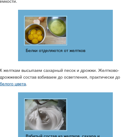
емкости.
Белки отделяются от желтков
К желткам высыпаем сахарный песок и дрожжи. Желтково-
дрожжевой состав взбиваем до осветления, практически до
белого цвета
.
Взбитый состав из желтков, сахара и