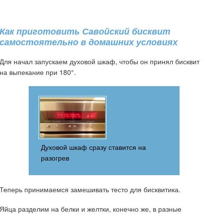
Как приготовить Савойский бисквит
самостоятельно в домашних условиях
Для начал запускаем духовой шкаф, чтобы он принял бисквит
на выпекание при 180°.
Духовой шкаф сразу ставится на
разогрев
Теперь принимаемся замешивать тесто для бисквитика.
Яйца разделим на белки и желтки, конечно же, в разные