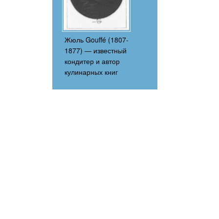
Жюль Gouffé (1807-
1877) — известный
кондитер и автор
кулинарных книг