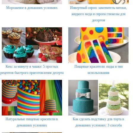
Мороженое в домашних условиях
Инвертный сироп: заменитель патоки,
жидкого меда и сиропа глюкозы для
десертов
Кекс за минуту в чашке: 5 простых
Пищевые красители: виды и тип
рецептов быстрого приготовления десерта
использования
Натуральные пищевые красители в
Как сделать подставку для торта в
домашних условиях
домашних условиях: 3 способа