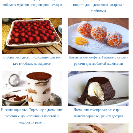
любимых мужчин неординарно и сладко
творога для идеального завтрака с
любимым
Клубничный десерт «Соблазн» для тех,
Диетические конфеты Рафаэлло своими
кто влюблен, но на диете
руками для любимой половинки
Низкокалорийный Тирамису в домашних
Домашние глазированные сырки:
условиях: до неприличия простой и
низкокалорийный рецепт десерта
недорогой рецепт