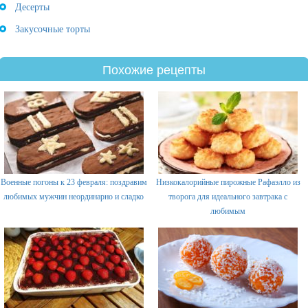
Десерты
Закусочные торты
Похожие рецепты
Военные погоны к 23 февраля: поздравим
Низкокалорийные пирожные Рафаэлло из
любимых мужчин неординарно и сладко
творога для идеального завтрака с
любимым