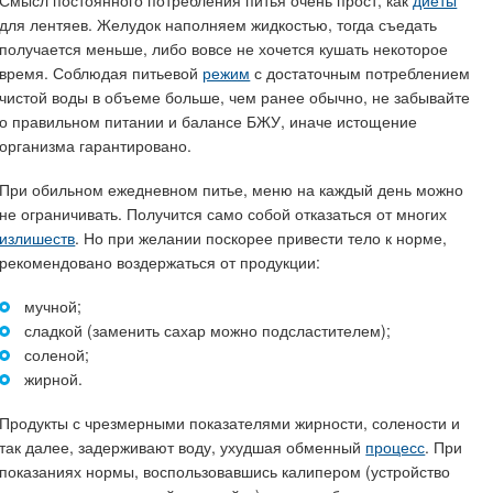
Смысл постоянного потребления питья очень прост, как
диеты
для лентяев. Желудок наполняем жидкостью, тогда съедать
получается меньше, либо вовсе не хочется кушать некоторое
время. Соблюдая питьевой
режим
с достаточным потреблением
чистой воды в объеме больше, чем ранее обычно, не забывайте
о правильном питании и балансе БЖУ, иначе истощение
организма гарантировано.
При обильном ежедневном питье, меню на каждый день можно
не ограничивать. Получится само собой отказаться от многих
излишеств
. Но при желании поскорее привести тело к норме,
рекомендовано воздержаться от продукции:
мучной;
сладкой (заменить сахар можно подсластителем);
соленой;
жирной.
Продукты с чрезмерными показателями жирности, солености и
так далее, задерживают воду, ухудшая обменный
процесс
. При
показаниях нормы, воспользовавшись калипером (устройство