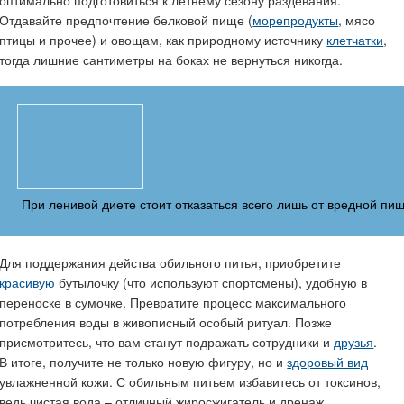
Отдавайте предпочтение белковой пище (
морепродукты
, мясо
птицы и прочее) и овощам, как природному источнику
клетчатки
,
тогда лишние сантиметры на боках не вернуться никогда.
При ленивой диете стоит отказаться всего лишь от вредной пи
Для поддержания действа обильного питья, приобретите
красивую
бутылочку (что используют спортсмены), удобную в
переноске в сумочке. Превратите процесс максимального
потребления воды в живописный особый ритуал. Позже
присмотритесь, что вам станут подражать сотрудники и
друзья
.
В итоге, получите не только новую фигуру, но и
здоровый вид
увлажненной кожи. С обильным питьем избавитесь от токсинов,
ведь чистая вода – отличный жиросжигатель и дренаж.