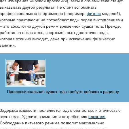
для измерения жировой прослойки), весы и объемы тела станут
выказывать другой результат. Не стоит вспоминать
профессиональных спортсменов (например,
фитнес
моделей),
которые практически не потребляют воды перед выступлениями
– это абсолютно другой режим временной сушки тела. Прежде,
работая на показатель, спортсмен пьет достаточно воды,
которая отлично выходит, даже при исключении физических
занятий.
Профессиональная сушка тела требует добавок к рациону
Задержка жидкости проявляется одутловатостью, и отечностью
всего тела. Уделите внимание и потреблению
алкоголя
.
Соблюдение питьевого режима позволит максимально
оптимально подготовиться к летнему сезону раздевания.