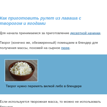
Как приготовить рулет из лаваша с
творогом и ягодами
Для начала принимаемся за приготовление
десертной начинки
.
Творог (конечно же, обезжиренный) помещаем в блендер для
получения массы, похожей на сырное
пюре
.
Творог нужно перемять вилкой либо в блендере
Если используется творожная масса, то можно не использовать
блендер.