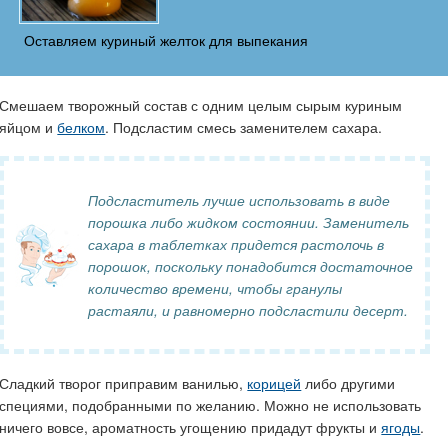
Оставляем куриный желток для выпекания
Смешаем творожный состав с одним целым сырым куриным
яйцом и
белком
. Подсластим смесь заменителем сахара.
Подсластитель лучше использовать в виде
порошка либо жидком состоянии. Заменитель
сахара в таблетках придется растолочь в
порошок, поскольку понадобится достаточное
количество времени, чтобы гранулы
растаяли, и равномерно подсластили десерт.
Сладкий творог приправим ванилью,
корицей
либо другими
специями, подобранными по желанию. Можно не использовать
ничего вовсе, ароматность угощению придадут фрукты и
ягоды
.