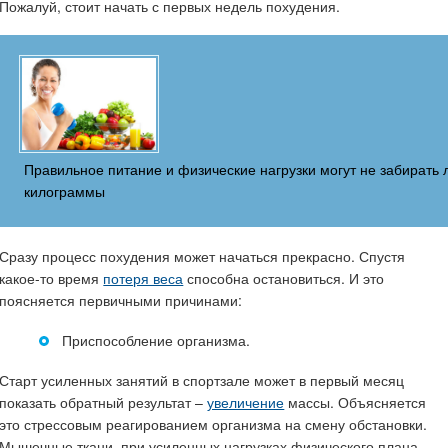
Пожалуй, стоит начать с первых недель похудения.
Правильное питание и физические нагрузки могут не забирать
килограммы
Сразу процесс похудения может начаться прекрасно. Спустя
какое-то время
потеря веса
способна остановиться. И это
поясняется первичными причинами:
Приспособление организма.
Старт усиленных занятий в спортзале может в первый месяц
показать обратный результат –
увеличение
массы. Объясняется
это стрессовым реагированием организма на смену обстановки.
Мышечные ткани, при усиленных нагрузках физического плана,