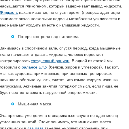
насыщаются гликогеном, который задерживает вывод жидкости.
Жидкость
накапливается, но спустя время (процесс адаптации
занимает около нескольких недель) метаболизм усиливается и
вес начинает уходить вместе с излишками жидкости.
Потеря контроля над питанием.
Занимаясь в спортивном зале, спустя период, когда мышечные
ткани начинают отдавать жидкость, человек перестает
контролировать
ежедневный рацион
. В одной из статей мы
говорили о
балансе БЖУ
(белков, жиров и углеводов). Так вот,
мы, как существа примитивные, при активных тренировках
начинаем обильно кушать, считая, что компенсируем излишки
нагрузками. Активные занятия потеряют смысл, если пища не
будет соответствовать нагрузочной энергоемкости.
Мышечная масса.
Эта причина уже должна оговариваться спустя не один месяц
усиленных занятий. Стоит понимать, что мышечная масса
практически в
два раза
тяжелее жировых отложений при