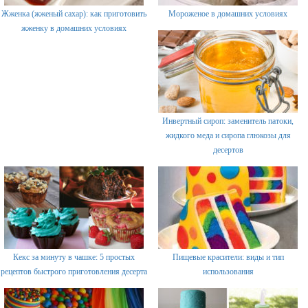
Жженка (жженый сахар): как приготовить
Мороженое в домашних условиях
жженку в домашних условиях
Инвертный сироп: заменитель патоки,
жидкого меда и сиропа глюкозы для
десертов
Кекс за минуту в чашке: 5 простых
Пищевые красители: виды и тип
рецептов быстрого приготовления десерта
использования