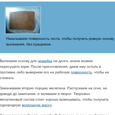
Накалываем поверхность теста, чтобы получить ровную основу
выпекания, без пузыриков
Выпекаем основу для
чизкейка
не долго, иначе можем
пересушить корж. После приготовления, даем ему остыть в
противне либо вывернем его на рабочую
поверхность
, чтобы не
сломать.
Замачиваем вторую порцию желатина. Распускаем на огне, не
доводя до закипания, и заливаем в творог. Творожно-
желатиновый состав стоит хорошо вымешивать, чтобы получить
однородную
воздушную массу
.
Самое время собирать чизкейк. В форму со съемными бортами