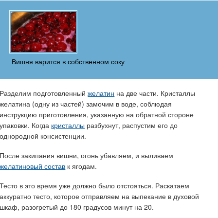
Вишня варится в собственном соку
Разделим подготовленный
желатин
на две части. Кристаллы
желатина (одну из частей) замочим в воде, соблюдая
инструкцию приготовления, указанную на обратной стороне
упаковки. Когда
кристаллы
разбухнут, распустим его до
однородной консистенции.
После закипания вишни, огонь убавляем, и выливаем
желатиновый состав
к ягодам.
Тесто в это время уже должно было отстояться. Раскатаем
аккуратно тесто, которое отправляем на выпекание в духовой
шкаф, разогретый до 180 градусов минут на 20.