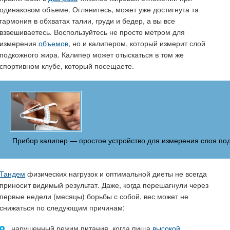
одинаковом объеме. Оглянитесь, может уже достигнута та
гармония в обхватах талии, груди и бедер, а вы все
взвешиваетесь. Воспользуйтесь не просто метром для
измерения
объемов
, но и калипером, который измерит слой
подкожного жира. Калипер может отыскаться в том же
спортивном клубе, который посещаете.
Прибор калипер — простое устройство для измерения слоя по
Тандем
физических нагрузок и оптимальной диеты не всегда
приносит видимый результат. Даже, когда перешагнули через
первые недели (месяцы) борьбы с собой, вес может не
снижаться по следующим причинам:
нарушенный режим питания, когда пища
высокой