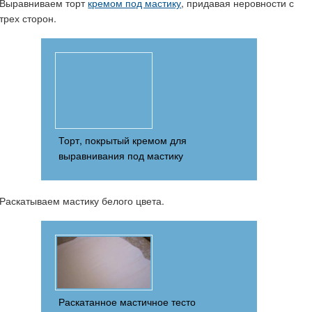
Выравниваем торт
кремом под мастику
, придавая неровности с
трех сторон.
Торт, покрытый кремом для
выравнивания под мастику
Раскатываем мастику белого цвета.
Раскатанное мастичное тесто