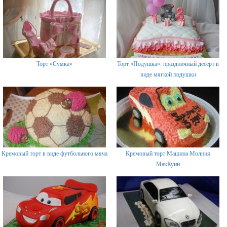
Торт «Сумка»
Торт «Подушка»: праздничный десерт в
виде мягкой подушки
Кремовый торт в виде футбольного мяча
Кремовый торт Машина Молния
МакКуин