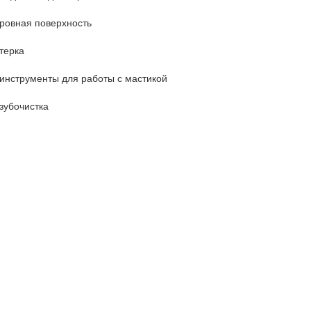
ровная поверхность
терка
инструменты для работы с мастикой
зубочистка