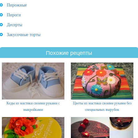
Пирожные
Пироги
Десерты
Закусочные торты
Похожие рецепты
Кеды из мастики своими руками с
Цветы из мастики своими руками без
выкройками
специальных вырубок