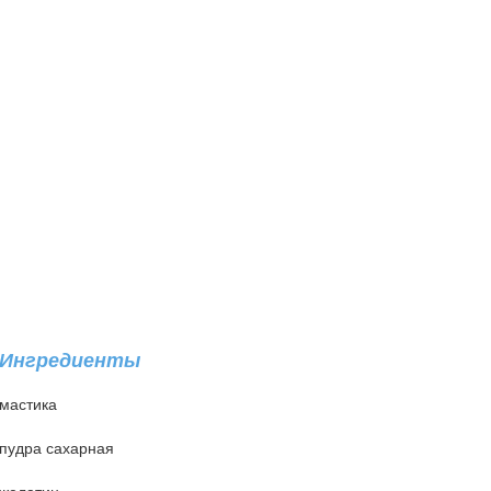
Ингредиенты
мастика
пудра сахарная
желатин