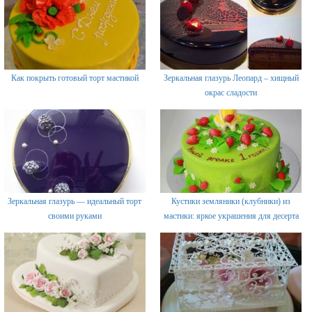
Как покрыть готовый торт мастикой
Зеркальная глазурь Леопард – хищный
окрас сладости
Зеркальная глазурь — идеальный торт
Кустики земляники (клубники) из
своими руками
мастики: яркое украшения для десерта