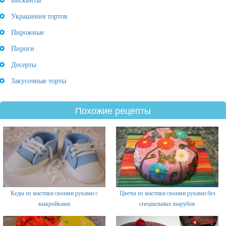
Бисквиты
Украшения тортов
Пирожные
Пироги
Десерты
Закусочные торты
Похожие рецепты
Кеды из мастики своими руками с
Цветы из мастики своими руками без
выкройками
специальных вырубок