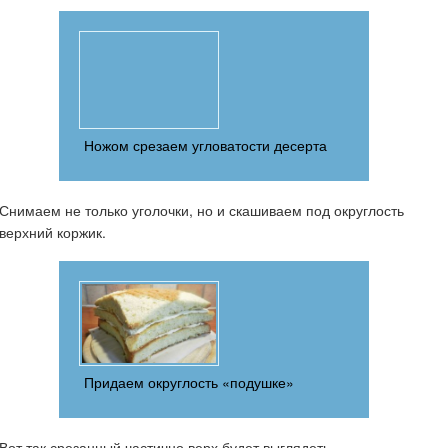
Ножом срезаем угловатости десерта
Снимаем не только уголочки, но и скашиваем под округлость
верхний коржик.
Придаем округлость «подушке»
Вот так срезанный частично верх будет выглядеть.