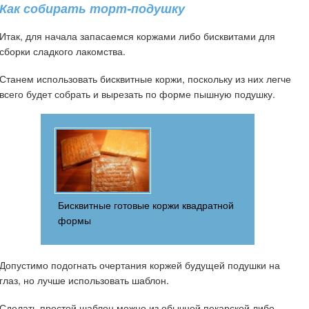
Как собирать торт-подушку
Итак, для начала запасаемся коржами либо бисквитами для
сборки сладкого лакомства.
Станем использовать бисквитные коржи, поскольку из них легче
всего будет собрать и вырезать по форме пышную подушку.
Бисквитные готовые коржи квадратной
формы
Допустимо подогнать очертания коржей будущей подушки на
глаз, но лучше использовать шаблон.
Сделать простой шаблон можно из обычной пекарской либо