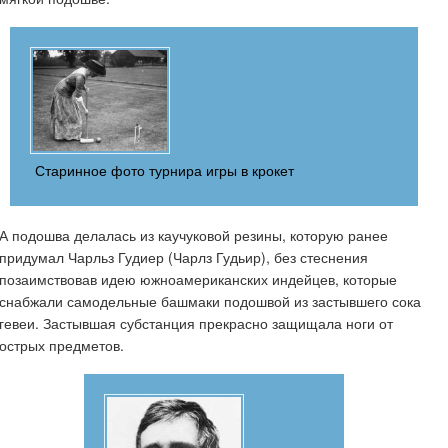
Старинное фото турнира игры в крокет
А подошва делалась из каучуковой резины, которую ранее
придумал Чарльз Гудиер (Чарлз Гудьир), без стеснения
позаимствовав идею южноамериканских индейцев, которые
снабжали самодельные башмаки подошвой из застывшего сока
гевеи. Застывшая субстанция прекрасно защищала ноги от
острых предметов.