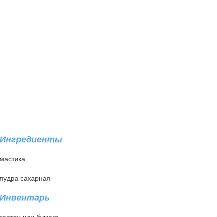
Ингредиенты
мастика
пудра сахарная
Инвентарь
картон или бумага