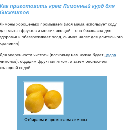
Как приготовить крем Лимонный курд для
бисквитов
Лимоны хорошенько промываем (моя мама использует соду
для мытья фруктов и многих овощей – она безопасна для
здоровья и обезвреживает плод, снимая налет для длительного
хранения).
Для уверенности чистоты (поскольку нам нужна будет
цедра
лимонов), обдадим фрукт кипятком, а затем ополоснем
холодной водой.
Отбираем и промываем лимоны