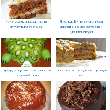
Фитнес десерт: шикарный торт из
Диетический «Фитнес торт» рецепт
клетчатки для спортсмена
лакомства хорошего настроения и
идеальной фигуры
Изумрудная черепаха: изумрудный торт
Египетский торт: воздушный хрустящий
со сгущенкой и киви
десерт