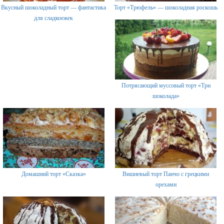
Вкусный шоколадный торт — фантастика
Торт «Трюфель» — шоколадная роскошь
для сладкоежек
Потрясающий муссовый торт «Три
шоколада»
Домашний торт «Сказка»
Вишневый торт Панчо с грецкими
орехами