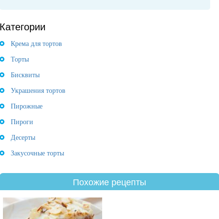
Категории
Крема для тортов
Торты
Бисквиты
Украшения тортов
Пирожные
Пироги
Десерты
Закусочные торты
Похожие рецепты