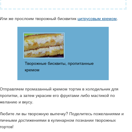
Или же прослоим творожный бисквитик
цитрусовым кремом
.
Творожные бисквиты, пропитанные
кремом
Отправляем промазанный кремом тортик в холодильник для
пропитки, а затем украсим его фруктами либо мастикой по
желанию и вкусу.
Любите ли вы творожную выпечку? Поделитесь пожеланиями и
личными достижениями в кулинарном познании творожных
тортов!