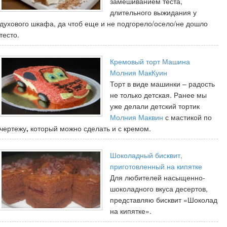
замешиванием теста,
длительного выжидания у
духового шкафа, да чтоб еще и не подгорело/осело/не дошло
тесто.
Кремовый торт Машина
Молния МакКуин
Торт в виде машинки – радость
не только детская. Ранее мы
уже делали детский тортик
Молния Маквин
с мастикой по
чертежу
,
который можно сделать и с кремом.
Шоколадный бисквит,
приготовленный на кипятке
Для любителей насыщенно-
шоколадного вкуса десертов,
представляю бисквит «Шоколад
на кипятке».