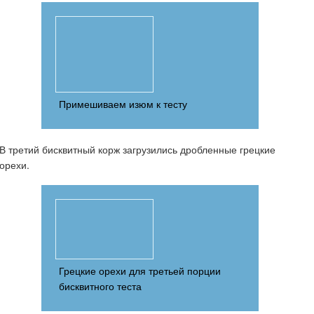
Примешиваем изюм к тесту
В третий бисквитный корж загрузились дробленные грецкие
орехи.
Грецкие орехи для третьей порции
бисквитного теста