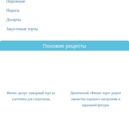
Пирожные
Пироги
Десерты
Закусочные торты
Похожие рецепты
Фитнес десерт: шикарный торт из
Диетический «Фитнес торт» рецепт
клетчатки для спортсмена
лакомства хорошего настроения и
идеальной фигуры