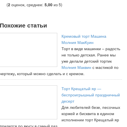
(
2
оценок, среднее:
5,00
из 5)
Похожие статьи
Кремовый торт Машина
Молния МакКуин
Торт в виде машинки – радость
не только детская. Ранее мы
уже делали детский тортик
Молния Маквин
с мастикой по
чертежу
,
который можно сделать и с кремом.
Торт Крещатый яр —
беспроигрышный праздничный
десерт
Для любителей безе, песочных
коржей и бисквита в едином
исполнении торт Крещатый яр
придется по вкусу в самый раз.