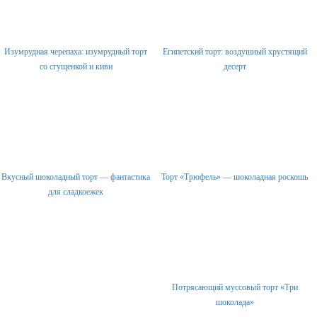
Изумрудная черепаха: изумрудный торт
Египетский торт: воздушный хрустящий
со сгущенкой и киви
десерт
Вкусный шоколадный торт — фантастика
Торт «Трюфель» — шоколадная роскошь
для сладкоежек
Потрясающий муссовый торт «Три
шоколада»