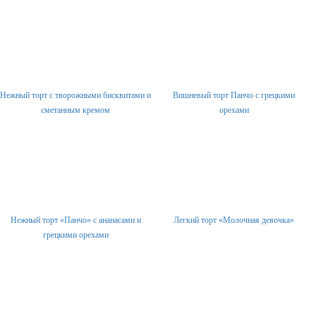
Нежный торт с творожными бисквитами и
Вишневый торт Панчо с грецкими
сметанным кремом
орехами
Нежный торт «Панчо» с ананасами и
Легкий торт «Молочная девочка»
грецкими орехами