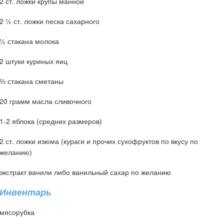
2 ст. ложки крупы манной
2 ½ ст. ложки песка сахарного
½ стакана молока
2 штуки куриных яиц
⅔ стакана сметаны
20 грамм масла сливочного
1-2 яблока (средних размеров)
2 ст. ложки изюма (кураги и прочих сухофруктов по вкусу по
желанию)
экстракт ванили либо ванильный сахар по желанию
Инвентарь
мясорубка