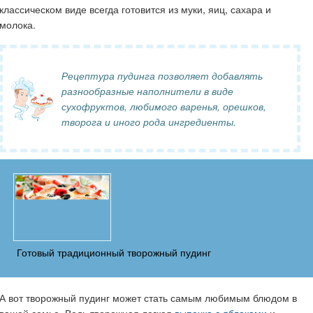
классическом виде всегда готовится из муки, яиц, сахара и
молока.
Рецептура пудинга позволяет добавлять
разнообразные наполнители в виде
сухофруктов, любимого варенья, орешков,
творога и иного рода ингредиенты.
Готовый традиционный творожный пудинг
А вот творожный пудинг может стать самым любимым блюдом в
вашей семье. Ведь творожная легкая
выпечка с яблоками
и