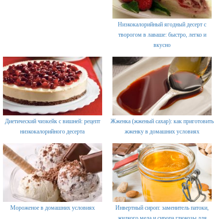
Низкокалорийный ягодный десерт с
творогом в лаваше: быстро, легко и
вкусно
Диетический чизкейк с вишней: рецепт
Жженка (жженый сахар): как приготовить
низкокалорийного десерта
жженку в домашних условиях
Мороженое в домашних условиях
Инвертный сироп: заменитель патоки,
жидкого меда и сиропа глюкозы для