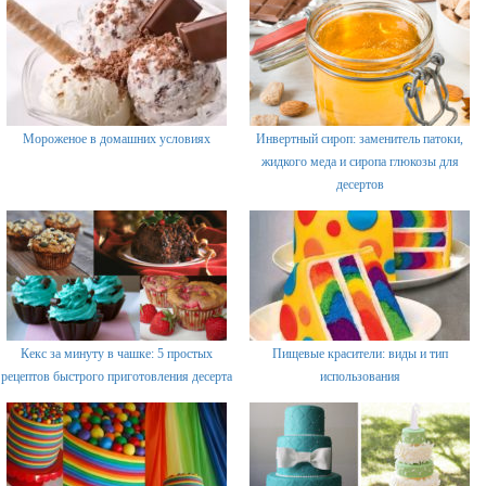
Мороженое в домашних условиях
Инвертный сироп: заменитель патоки,
жидкого меда и сиропа глюкозы для
десертов
Кекс за минуту в чашке: 5 простых
Пищевые красители: виды и тип
рецептов быстрого приготовления десерта
использования