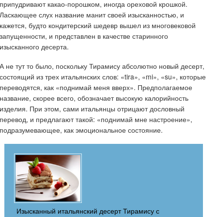
припудривают какао-порошком, иногда ореховой крошкой.
Ласкающее слух название манит своей изысканностью, и
кажется, будто кондитерский шедевр вышел из многовековой
запущенности, и представлен в качестве старинного
изысканного десерта.
А не тут то было, поскольку Тирамису абсолютно новый десерт,
состоящий из трех итальянских слов: «tira», «mi», «su», которые
переводятся, как «поднимай меня вверх». Предполагаемое
название, скорее всего, обозначает высокую калорийность
изделия. При этом, сами итальянцы отрицают дословный
перевод, и предлагают такой: «поднимай мне настроение»,
подразумевающее, как эмоциональное состояние.
Изысканный итальянский десерт Тирамису с