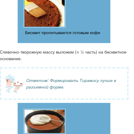
Бисквит пропитывается готовым кофе
Сливочно-творожную массу выложим (≈ ½ часть) на бисквитное
основание.
Отметим:
Формировать Тирамису лучше в
разъемной форме.