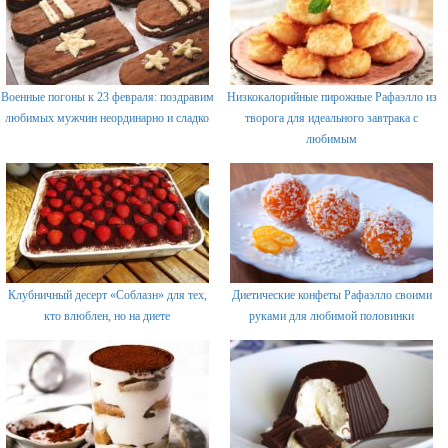
Военные погоны к 23 февраля: поздравим
Низкокалорийные пирожные Рафаэлло из
любимых мужчин неординарно и сладко
творога для идеального завтрака с
любимым
Клубничный десерт «Соблазн» для тех,
Диетические конфеты Рафаэлло своими
кто влюблен, но на диете
руками для любимой половинки