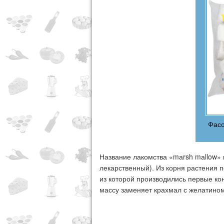
Фас
Название лакомства «mаrsh mаllow» 
лекарственный). Из корня растения 
из которой производились первые ко
массу заменяет крахмал с желатином