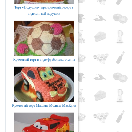
Торт «Подушка»: праздничный десерт в
виде мягкой подушки
Кремовый торт в виде футбольного мяча
Кремовый торт Машина Молния МакКуин