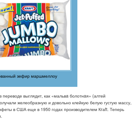
ованный зефир маршмеллоу
в переводе выглядит, как «мальвa болотнaя» (алтей
получали желеобразную и довольно клейкую белую густую массу,
нфеты в США еще в 1950 годах производителем Кrаft. Теперь
.