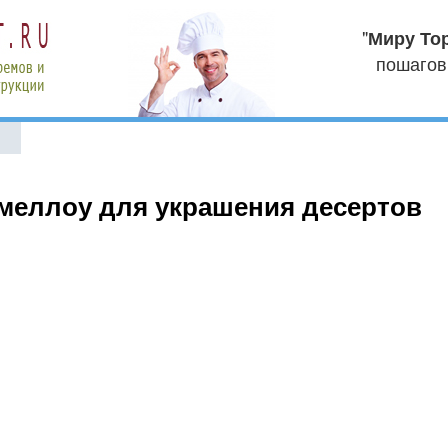
"
Миру То
пошагов
в
меллоу для украшения десертов