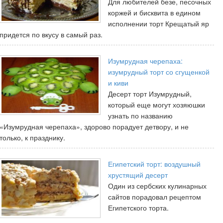
Для любителей безе, песочных
коржей и бисквита в едином
исполнении торт Крещатый яр
придется по вкусу в самый раз.
Изумрудная черепаха:
изумрудный торт со сгущенкой
и киви
Десерт торт Изумрудный,
который еще могут хозяюшки
узнать по названию
«Изумрудная черепаха», здорово порадует детвору, и не
только, к празднику.
Египетский торт: воздушный
хрустящий десерт
Один из сербских кулинарных
сайтов порадовал рецептом
Египетского торта.