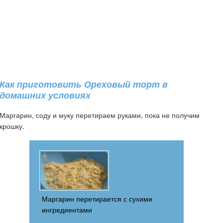
Как приготовить Ореховый торт в
домашних условиях
Маргарин, соду и муку перетираем руками, пока не получим
крошку.
Маргарин перетирается с сухими
ингредиентами