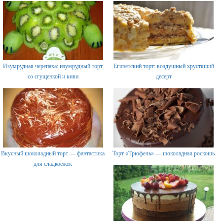
Изумрудная черепаха: изумрудный торт
Египетский торт: воздушный хрустящий
со сгущенкой и киви
десерт
Вкусный шоколадный торт — фантастика
Торт «Трюфель» — шоколадная роскошь
для сладкоежек