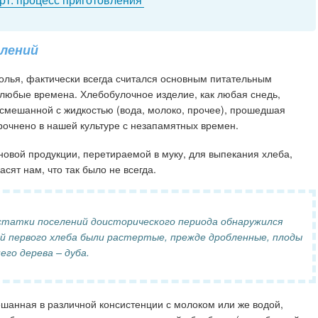
елений
толья, фактически всегда считался основным питательным
 любые времена. Хлебобулочное изделие, как любая снедь,
, смешанной с жидкостью (вода, молоко, прочее), прошедшая
очнено в нашей культуре с незапамятных времен.
новой продукции, перетираемой в муку, для выпекания хлеба,
сят нам, что так было не всегда.
статки поселений доисторического периода обнаружился
й первого хлеба были растертые, прежде дробленные, плоды
го дерева – дуба.
шанная в различной консистенции с молоком или же водой,