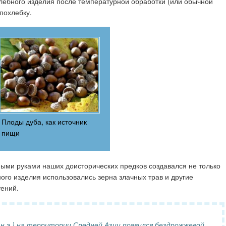
лебного изделия после температурной обработки (или обычной
 похлебку.
Плоды дуба, как источник
пищи
ыми руками наших доисторических предков создавался не только
ого изделия использовались зерна злачных трав и другие
ений.
н.э.) на территории Средней Азии появился бездрожжевой