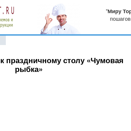
"
Миру То
пошагов
 к праздничному столу «Чумовая
рыбка»