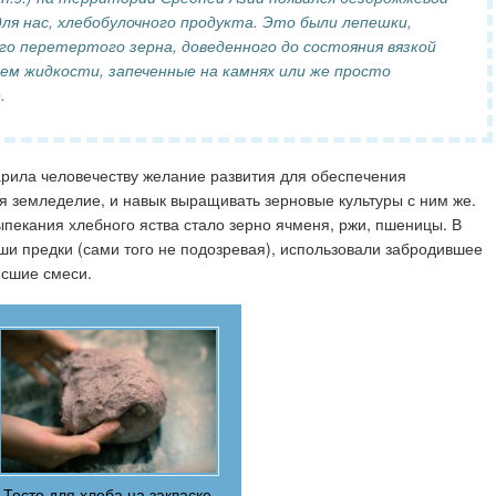
для нас, хлебобулочного продукта. Это были лепешки,
го перетертого зерна, доведенного до состояния вязкой
ем жидкости, запеченные на камнях или же просто
.
арила человечеству желание развития для обеспечения
ся земледелие, и навык выращивать зерновые культуры с ним же.
ыпекания хлебного яства стало зерно ячменя, ржи, пшеницы. В
ши предки (сами того не подозревая), использовали забродившее
исшие смеси.
Тесто для хлеба на закваске