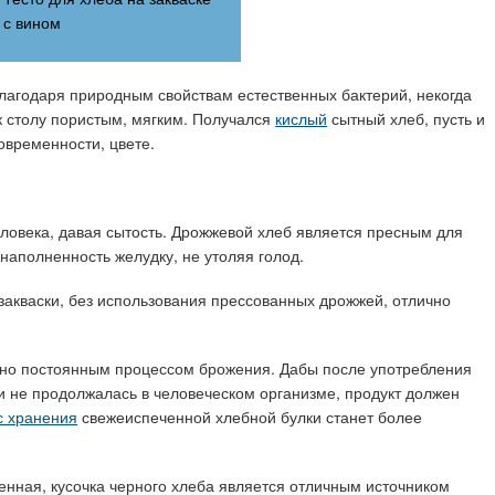
с вином
лагодаря природным свойствам естественных бактерий, некогда
к столу пористым, мягким. Получался
кислый
сытный хлеб, пусть и
овременности, цвете.
овека, давая сытость. Дрожжевой хлеб является пресным для
наполненность желудку, не утоляя голод.
 закваски, без использования прессованных дрожжей, отлично
но постоянным процессом брожения. Дабы после употребления
ки не продолжалась в человеческом организме, продукт должен
с хранения
свежеиспеченной хлебной булки станет более
енная, кусочка черного хлеба является отличным источником