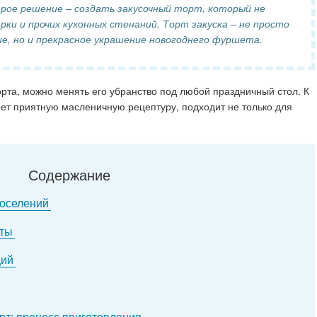
трое решение – создать закусочный торт, который не
рки и прочих кухонных стенаний. Торт закуска – не просто
е, но и прекрасное украшение новогоднего фуршета.
орта, можно менять его убранство под любой праздничный стол. К
меет приятную масленичную рецептуру, подходит не только для
Содержание
поселений
кты
ций
рт: процесс приготовления