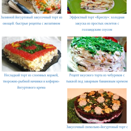
Заливной йогуртовый закусочный торт из
Эффектный торт «Креспу»: холодная
овощей: быстрые рецепты с желатином
закуска из простых омлетов с
голландским соусом
Несладкий торт из слоенных коржей,
Рецепт вкусного торта из чебуреков с
творожно-рыбной начинки и кефирно-
тыквой под заварным банановым кремом
йогуртового крема
Закусочный свекольно-йогуртовый торт с