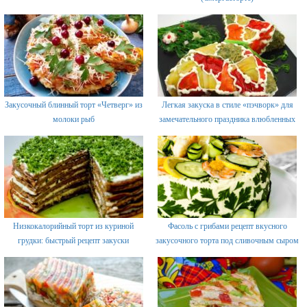
Закусочный блинный торт «Четверг» из
Легкая закуска в стиле «пэчворк» для
молоки рыб
замечательного праздника влюбленных
Низкокалорийный торт из куриной
Фасоль с грибами рецепт вкусного
грудки: быстрый рецепт закуски
закусочного торта под сливочным сыром