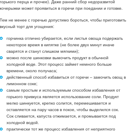
горького перца и прочее). Даже ранний сбор недоразвитой
кочерыжки может проявиться в горечи при поедании и готовке.
Тем не менее с горечью допустимо бороться, чтобы приготовить
вкусный торт для угощения:
горчинка отлично убирается, если листья овоща подержать
некоторое время в кипятке (не более двух минут иначе
сварятся и станут слишком мягкими);
можно после шинковки вымочить продукт в обычной
холодной воде. Этот процесс займет немного больше
времени, около получаса;
действенный способ избавиться от горечи – замочить овощ в
лимонном соке;
самым простым и используемым способом избавления от
горького привкуса является использование соли. Продукт
мелко шинкуется, крепко солится, перемешивается и
оставляется на пару часов в покое, чтобы выделился сок.
Сок сливается, капуста отжимается, и промывается под
холодной водой.
практически тот же процесс избавления от неприятного