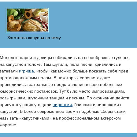
Заготовка капусты на зиму
Молодые парни и девицы собирались на своеобразные гулянья
на капустной толоке. Там шутили, пели песни, кривлялись и
затевали
игрища
, чтобы, как можно больше показать себя пред
противоположным полом. В некоторых селениях даже
проводились театральные представления в виде небольших
юмористических постановок. Тут было место импровизациям,
розыгрышам, шуточным танцам и песням. По окончании действ
присутствующих угощали
пирогами
, блинами и пирожками с
капустой. В более современное время подобные сборы стали
называть «капустниками» на профессиональном актерском
жаргоне.