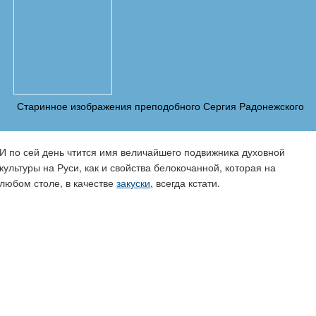
Старинное изображения преподобного Сергия Радонежского
И по сей день чтится имя величайшего подвижника духовной
культуры на Руси, как и свойства белокочанной, которая на
любом столе, в качестве
закуски
, всегда кстати.