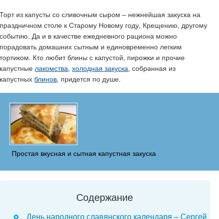
Торт из капусты со сливочным сыром – нежнейшая закуска на
праздничном столе к Старому Новому году, Крещению, другому
событию. Да и в качестве ежедневного рациона можно
порадовать домашних сытным и единовременно легким
тортиком. Кто любит блины с капустой, пирожки и прочие
капустные
лакомства
,
холодная закуска
, собранная из
капустных
блинов
, придется по душе.
Простая вкусная и сытная капустная закуска
Содержание
День народного славянского календаря – Сергей