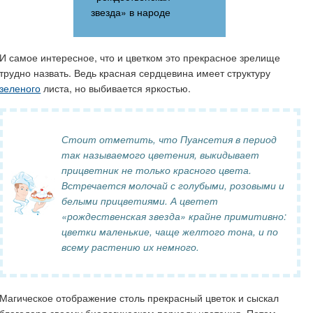
звезда» в народе
И самое интересное, что и цветком это прекрасное зрелище
трудно назвать. Ведь красная сердцевина имеет структуру
зеленого
листа, но выбивается яркостью.
Стоит отметить, что Пуансетия в период
так называемого цветения, выкидывает
прицветник не только красного цвета.
Встречается молочай с голубыми, розовыми и
белыми прицветиями. А цветет
«рождественская звезда» крайне примитивно:
цветки маленькие, чаще желтого тона, и по
всему растению их немного.
Магическое отображение столь прекрасный цветок и сыскал
благодаря своему биологическом периоду цветения. Потом