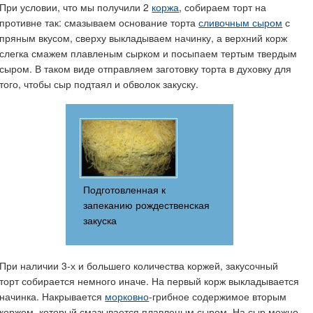
При условии, что мы получили 2
коржа
, собираем торт на
противне так: смазываем основание торта
сливочным сыром
с
пряным вкусом, сверху выкладываем начинку, а верхний корж
слегка смажем плавленым сырком и посыпаем тертым твердым
сыром. В таком виде отправляем заготовку торта в духовку для
того, чтобы сыр подтаял и обволок закуску.
Подготовленная к
запеканию рождественская
закуска
При наличии 3-х и большего количества коржей, закусочный
торт собирается немного иначе. На первый корж выкладывается
начинка. Накрывается
морковно
-грибное содержимое вторым
коржом, который смазывается плавленым сыром. На сыр можно