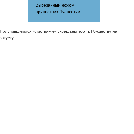
Вырезанный ножом
прицветник Пуансетии
Получившимися «листьями» украшаем торт к Рождеству на
закуску.