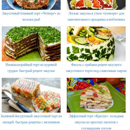
Закусочный блинный торт «Четверг» из
Легкая закуска в стиле «пэчворк» для
молоки рыб
замечательного праздника влюбленных
Низкокалорийный торт из куриной
Фасоль с грибами рецепт вкусного
грудки: быстрый рецепт закуски
закусочного торта под сливочным сыром
Заливной йогуртовый закусочный торт из
Эффектный торт «Креспу»: холодная
овощей: быстрые рецепты с желатином
закуска из простых омлетов с
голландским соусом