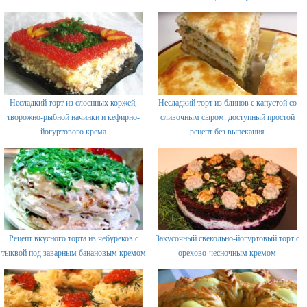
Несладкий торт из слоенных коржей,
Несладкий торт из блинов с капустой со
творожно-рыбной начинки и кефирно-
сливочным сыром: доступный простой
йогуртового крема
рецепт без выпекания
Рецепт вкусного торта из чебуреков с
Закусочный свекольно-йогуртовый торт с
тыквой под заварным банановым кремом
орехово-чесночным кремом