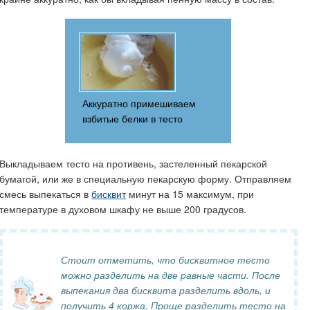
Аккуратно примешиваем
взбитые белки в тесто
Выкладываем тесто на противень, застеленный пекарской
бумагой, или же в специальную пекарскую форму. Отправляем
смесь выпекаться в
бисквит
минут на 15 максимум, при
температуре в духовом шкафу не выше 200 градусов.
Стоит отметить, что бисквитное тесто
можно разделить на две равные части. После
выпекания два бисквита разделить вдоль, и
получить 4 коржа. Проще разделить тесто на