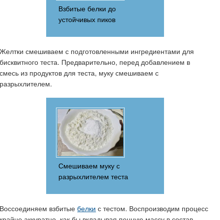
Взбитые белки до
устойчивых пиков
Желтки смешиваем с подготовленными ингредиентами для
бисквитного теста. Предварительно, перед добавлением в
смесь из продуктов для теста, муку смешиваем с
разрыхлителем.
Смешиваем муку с
разрыхлителем теста
Воссоединяем взбитые
белки
с тестом. Воспроизводим процесс
крайне аккуратно, как бы вкладывая пенную массу в состав.