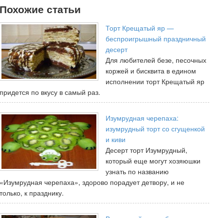
Похожие статьи
Торт Крещатый яр —
беспроигрышный праздничный
десерт
Для любителей безе, песочных
коржей и бисквита в едином
исполнении торт Крещатый яр
придется по вкусу в самый раз.
Изумрудная черепаха:
изумрудный торт со сгущенкой
и киви
Десерт торт Изумрудный,
который еще могут хозяюшки
узнать по названию
«Изумрудная черепаха», здорово порадует детвору, и не
только, к празднику.