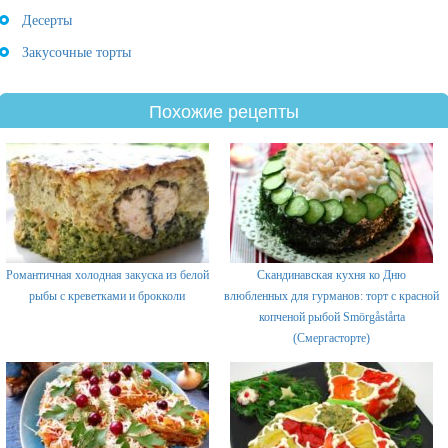
Десерты
Закусочные торты
Похожие рецепты
Романтичная холодная закуска из белой
Скандинавская кухня ко Дню
рыбы с креветками и брокколи
влюбленных для гурманов: торт с красной
копченой рыбой Smörgåstårta
(Смергасторте)