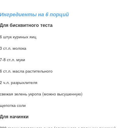
Ингредиенты на 6 порций
Для бисквитного теста
6 штук куриных яиц
3 ст.л. молока
7-8 ст.л. муки
6 ст.л. масла растительного
2 ч.л. разрыхлителя
свежая зелень укропа (можно высушенную)
щепотка соли
Для начинки