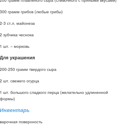
200 грамм плавленого сыра (сливочного с пряными вкусами)
300 грамм грибов (любые грибы)
2-3 ст.л. майонеза
2 зубчика чеснока
1 шт. – морковь
Для украшения
200-250 грамм твердого сыра
2 шт. свежего огурца
1 шт. большого сладкого перца (желательно удлиненной
формы)
Инвентарь
варочная поверхность